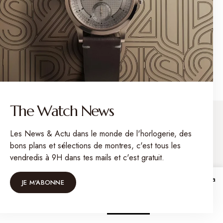
chronographe pour faire face à
l’épreuve du temps avec style !
by
Charles
0
juillet 29, 2024
The Watch News
Les News & Actu dans le monde de l'horlogerie, des
bons plans et sélections de montres, c'est tous les
vendredis à 9H dans tes mails et c'est gratuit.
Pour ne rien rater
Venez me suivre sur Instagram
Sur Mon Petit Horloger, j'utilise des cookies pour vous garantir la
On est bien !
JE M'ABONNE
meilleure expérience possible. Ok pour vous ?
Cookie
@mon.petit.horloger
settings
ACCEPTER