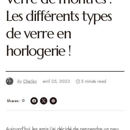
Les différents types
de verre en
horlogerie !
by
Charles
avril 25, 2023
5 minute read
0
Shares
Aujourd’hui les amis j’ai décidé de reprendre un peu