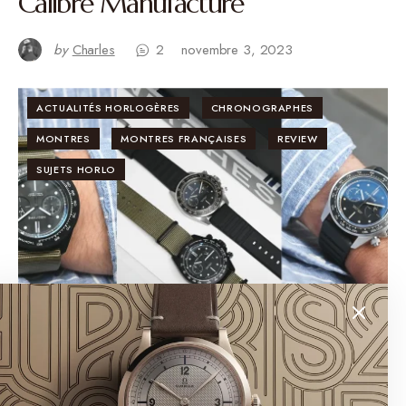
Calibre Manufacture
by
Charles
2
novembre 3, 2023
ACTUALITÉS HORLOGÈRES
CHRONOGRAPHES
MONTRES
MONTRES FRANÇAISES
REVIEW
SUJETS HORLO
Neotype LM02 TYPE C : un