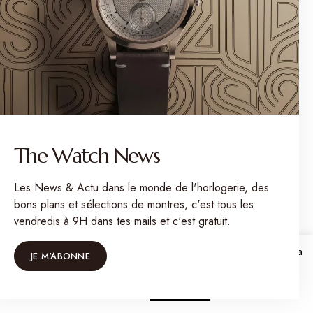
VIEW COMMENTS (0)
The Watch News
Les News & Actu dans le monde de l'horlogerie, des
SEARCH
bons plans et sélections de montres, c'est tous les
vendredis à 9H dans tes mails et c'est gratuit.
Sur Mon Petit Horloger, j'utilise des cookies pour vous garantir la
JE M'ABONNE
meilleure expérience possible. Ok pour vous ?
Cookie
settings
ACCEPTER
ARTICLES RÉCENTS