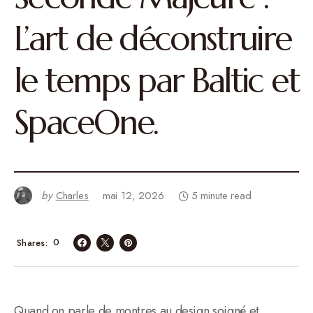
L’art de déconstruire
le temps par Baltic et
SpaceOne.
by
Charles
mai 12, 2026
5 minute read
0
Shares
Quand on parle de montres au design soigné et